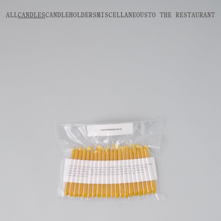
ALL
CANDLES
CANDLEHOLDERS
MISCELLANEOUS
TO THE
RESTAURANT
10,00
€