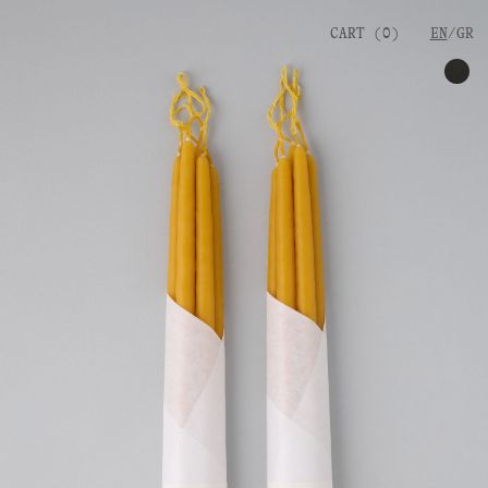
CART (
0
)
EN
GR
20,00
€